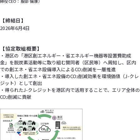
締役CEO：服部 倫康）
【締結日】
2026年6月4日
【協定取組概要】
・港区の「港区創エネルギー・省エネルギー機器等設置費助成
金」を脱炭素活動等に取り組む賛同者（区民等）へ周知し、区内
での創エネ・省エネ設備導入によるCO
削減を一層推進
2
・導入した創エネ・省エネ設備のCO
削減効果を環境価値（J-クレ
2
ジット）として創出
・得られたJ-クレジットを港区内で活用することで、エリア全体の
CO
削減に貢献
2