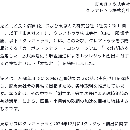
東京ガス株式会社
クレアトゥラ株式会社
港区（区長：清家 愛）および東京ガス株式会社（社長：笹山 晋
一、以下「東京ガス」）、クレアトゥラ株式会社（CEO：服部 倫
康、以下「クレアトゥラ」）は、このたび、クレアトゥラを事務
注1
局とする「カーボン・シナジー・コンソーシアム」
の枠組みを
活用した、脱炭素活動の取組推進によるJ-クレジット創出に関す
る連携協定（以下「本協定」）を締結しました。
港区は、2050年までに区内の温室効果ガスの排出実質ゼロを達成
し、脱炭素社会の実現を目指すため、各種取組を推進していま
す。本協定は、その中でも「創エネ・省エネ等による環境価値の
有効活用」による、区民・事業者の取組の加速を目指し締結する
ものです。
東京ガスはクレアトゥラと2024年12月にJクレジット創出に関す
注2